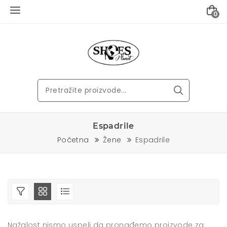
0
Espadrile
Početna
Žene
Espadrile
Nažalost nismo uspeli da pronađemo proizvode za